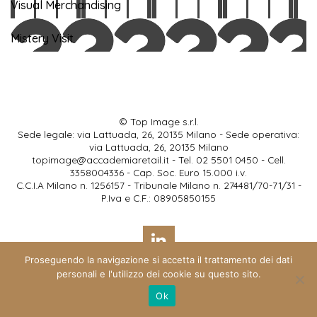
Visual Merchandising
Mistery Visit
© Top Image s.r.l.
Sede legale: via Lattuada, 26, 20135 Milano - Sede operativa:
via Lattuada, 26, 20135 Milano
topimage@accademiaretail.it
- Tel. 02 5501 0450 - Cell.
3358004336 - Cap. Soc. Euro 15.000 i.v.
C.C.I.A Milano n. 1256157 - Tribunale Milano n. 274481/70-71/31 -
P.Iva e C.F.: 08905850155
Proseguendo la navigazione si accetta il trattamento dei dati
Cookies
Privacy
Credits
personali e l'utilizzo dei cookie su questo sito.
Ok