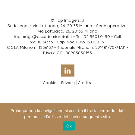
© Top Image s.r.l.
Sede legale: via Lattuada, 26, 20135 Milano - Sede operativa:
via Lattuada, 26, 20135 Milano
topimage@accademiaretail.it
- Tel. 02 5501 0450 - Cell.
3358004336 - Cap. Soc. Euro 15.000 i.v.
C.C.I.A Milano n. 1256157 - Tribunale Milano n. 274481/70-71/31 -
P.Iva e C.F.: 08905850155
Cookies
Privacy
Credits
Proseguendo la navigazione si accetta il trattamento dei dati
personali e l'utilizzo dei cookie su questo sito.
Ok