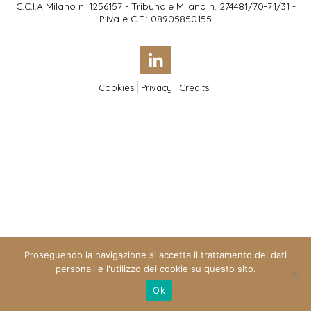
C.C.I.A Milano n. 1256157 - Tribunale Milano n. 274481/70-71/31 -
P.Iva e C.F.: 08905850155
Cookies
Privacy
Credits
Proseguendo la navigazione si accetta il trattamento dei dati
personali e l'utilizzo dei cookie su questo sito.
Ok