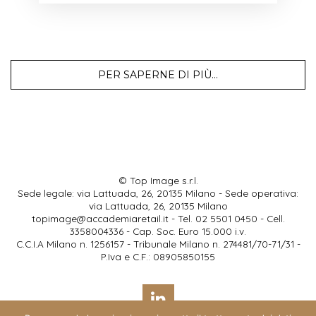
PER SAPERNE DI PIÙ...
© Top Image s.r.l.
Sede legale: via Lattuada, 26, 20135 Milano - Sede operativa:
via Lattuada, 26, 20135 Milano
topimage@accademiaretail.it
- Tel. 02 5501 0450 - Cell.
3358004336 - Cap. Soc. Euro 15.000 i.v.
C.C.I.A Milano n. 1256157 - Tribunale Milano n. 274481/70-71/31 -
P.Iva e C.F.: 08905850155