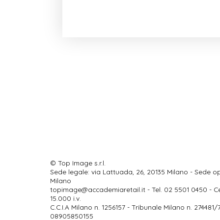
© Top Image s.r.l.
Sede legale: via Lattuada, 26, 20135 Milano - Sede op
Milano
topimage@accademiaretail.it
- Tel. 02 5501 0450 - C
15.000 i.v.
C.C.I.A Milano n. 1256157 - Tribunale Milano n. 274481/70
08905850155