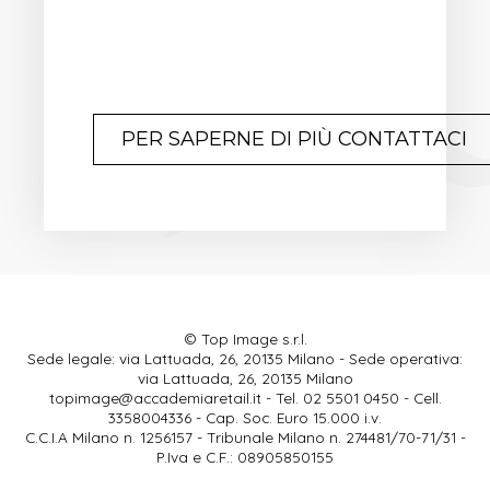
PER SAPERNE DI PIÙ CONTATTACI
© Top Image s.r.l.
Sede legale: via Lattuada, 26, 20135 Milano - Sede operativa:
via Lattuada, 26, 20135 Milano
topimage@accademiaretail.it
- Tel. 02 5501 0450 - Cell.
3358004336 - Cap. Soc. Euro 15.000 i.v.
C.C.I.A Milano n. 1256157 - Tribunale Milano n. 274481/70-71/31 -
P.Iva e C.F.: 08905850155