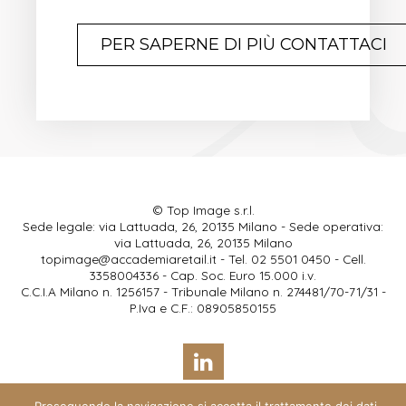
PER SAPERNE DI PIÙ CONTATTACI
© Top Image s.r.l.
Sede legale: via Lattuada, 26, 20135 Milano - Sede operativa:
via Lattuada, 26, 20135 Milano
topimage@accademiaretail.it
- Tel. 02 5501 0450 - Cell.
3358004336 - Cap. Soc. Euro 15.000 i.v.
C.C.I.A Milano n. 1256157 - Tribunale Milano n. 274481/70-71/31 -
P.Iva e C.F.: 08905850155
Cookies
Privacy
Credits