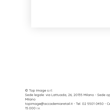
© Top Image s.r.l.
Sede legale: via Lattuada, 26, 20135 Milano - Sede op
Milano
topimage@accademiaretail.it
- Tel. 02 5501 0450 - C
15.000 i.v.